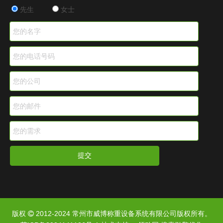
先生
女士
提交
版权
2012-2024 常州市威博称重设备系统有限公司版权所有。
