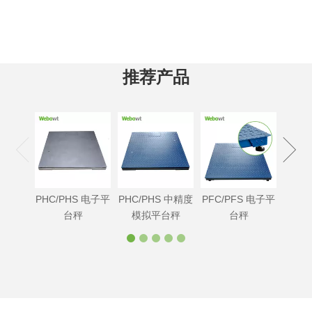
推荐产品
PCC/
面电
PHC/PHS 电子平
PHC/PHS 中精度
PFC/PFS 电子平
台秤
模拟平台秤
台秤