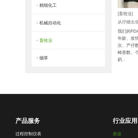
精细化工
[畜牧业]
从仔猪出
机械自动化
我们的PD
年龄、发
畜牧业
次、产仔
畸形数、
烟草
奶...
产品服务
行业应用
过程控制仪表
农业