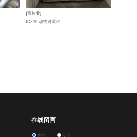
[畜牧业]
ID226 动物过道秤
在线留言
先生
女士