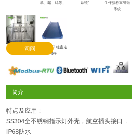
羊、猪、鸡等。
系统1
生仔猪称重管理
系统
WEBOWT 牲畜秤
WEBOWT 牲畜走
询问
热镀锌
槽秤
简介
特点及应用：
SS304全不锈钢指示灯外壳，航空插头接口，
IP68防水