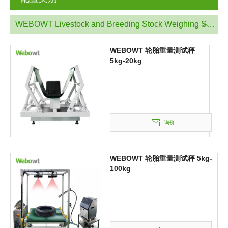
WEBOWT Livestock and Breeding Stock Weighing System
WEBOWT 轮胎重量测试秤
5kg-20kg
询价
WEBOWT 轮胎重量测试秤 5kg-
100kg