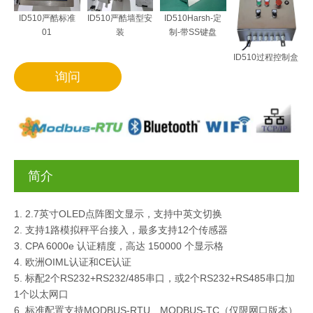
ID510Harsh-定
ID510严酷标准
ID510严酷墙型安
制-带SS键盘
01
装
ID510过程控制盒
询问
简介
2.7英寸OLED点阵图文显示，支持中英文切换
支持1路模拟秤平台接入，最多支持12个传感器
CPA 6000e 认证精度，高达 150000 个显示格
欧洲OIML认证和CE认证
标配2个RS232+RS232/485串口，或2个RS232+RS485串口加
1个以太网口
标准配置支持MODBUS-RTU、MODBUS-TC（仅限网口版本）