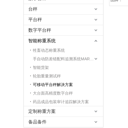
台秤
平台秤
数字平台秤
智能称重系统
牲畜动态称重系统
手自动防差错配料追溯系统MARMSB3.0
智能货架
轮胎重量测试秤
可移动平台秤解决方案
大台面高精度数字台秤
药品成品包装审计追踪解决方案
定制称重方案
备品备件