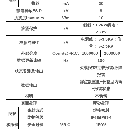
推荐
mA
30
静电释放ES D
kV
8
抗扰度Immunity
V/m
10
线线：1.2kV/线地：
浪涌保护
kV
2.2kV
电源线：+/-3.5KV；信
群脉冲EFT
kV
号：+/-2.5KV
外部分度
Counts@R.C.
1000000
2000000
数据更新速率
Hz
100
欠载报警/过载报警/故障
状态监测及输出
报警
浮点数重量+长整型内码
数据输出
+报警状态
材料
不锈钢
表面处理
喷砂处理
密封方式
焊接密封
防护
防护等级
IP68/IP69K
极限载
安全过载
%R.C.
150%