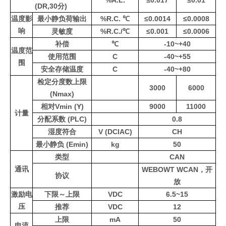
%A.L.
≤0.017
≤0.01
(DR,30分)
温度影
最小静负荷输出
%R.C. ℃
≤0.0014
≤0.0008
响
灵敏度
%R.C./℃
≤0.001
≤0.0006
补偿
℃
-10~+40
温度范
使用范围
C
-40~+55
围
安全存储温度
C
-40~+80
检定分度数上限
3000
6000
(Nmax)
相对Vmin (Y)
9000
11000
计量
分配系数 (PLC)
0.8
湿度符合
V (DCIAC)
CH
最小静负 (Emin)
kg
50
类型
CAN
通讯
WEBOWT WCAN，开
协议
放
激励电
下限～上限
VDC
6.5~15
压
推荐
VDC
12
上限
mA
50
电流