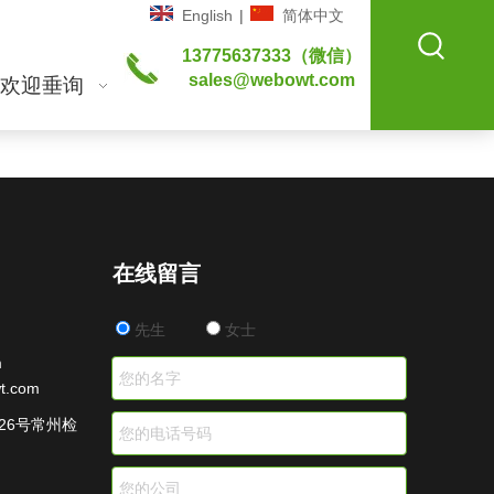
English
|
简体中文
13775637333（微信）
sales@webowt.com
欢迎垂询
在线留言
先生
女士
m
t.com
26号常州检